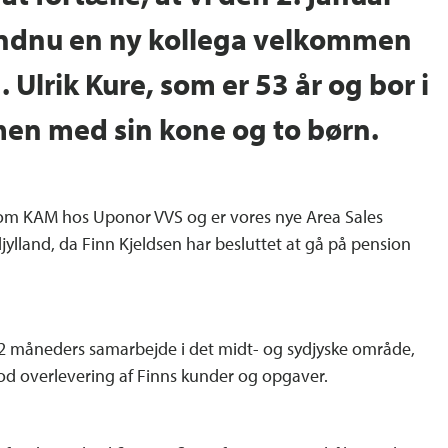
ndnu en ny kollega velkommen
 Ulrik Kure, som er 53 år og bor i
en med sin kone og to børn.
som KAM hos Uponor VVS og er vores nye Area Sales
ylland, da Finn Kjeldsen har besluttet at gå på pension
 2 måneders samarbejde i det midt- og sydjyske område,
god overlevering af Finns kunder og opgaver.