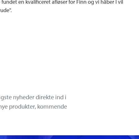
fundet en kvalificeret afløser for Finn og vi håber I vil
derude".
igste nyheder direkte ind i
g nye produkter, kommende