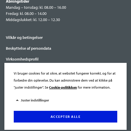
Åbningstider
Mandag – torsdag: kl. 08.00 – 16.00
Fredag: kl. 08.00 – 14.00
Middagslukket: kl. 12.00 – 12.30
Vilkår og betingelser
Beskyttelse af persondata
Virksomhedsprofil
Nyhedsbrev
Vi bruger cookies for at sikre, at websitet fungerer korrekt, og for at
Cookies
forbedre din oplevelse. Du kan administrere dem ved at klikke på
"juster indstillinger". Se
Cookie-politikken
for mere information.
Linkedin
Juster indstillinger
Facebook
ACCEPTER ALLE
© Copyright 2026 Redan. All rights reserved.