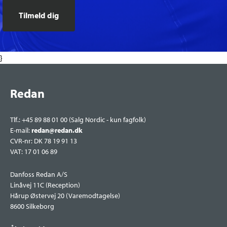
}
Redan
Tlf.: +45 89 88 01 00 (Salg Nordic - kun fagfolk)
E-mail:
redan@redan.dk
CVR-nr: DK 78 19 91 13
VAT: 17 01 06 89
Danfoss Redan A/S
Linåvej 11C (Reception)
Hårup Østervej 20 (Varemodtagelse)
8600 Silkeborg