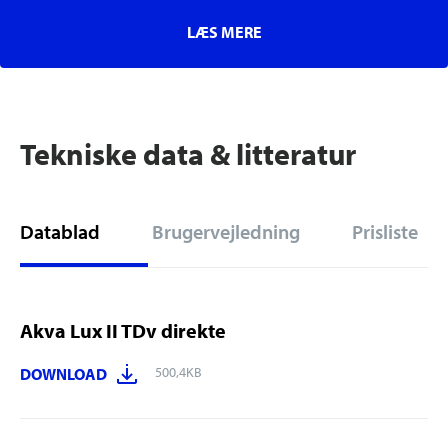
LÆS MERE
Tekniske data & litteratur
Datablad
Brugervejledning
Prisliste
Akva Lux II TDv direkte
500,4KB
DOWNLOAD