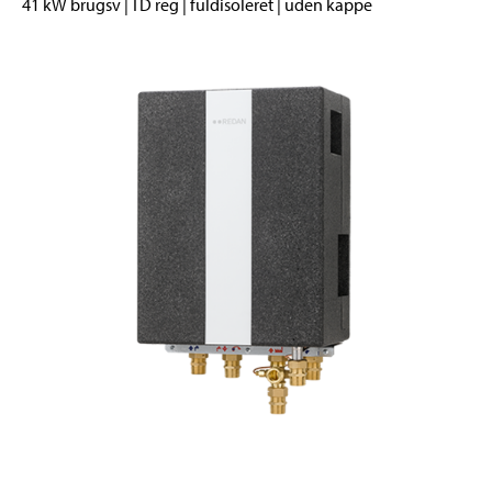
41 kW brugsv | TD reg | fuldisoleret | uden kappe