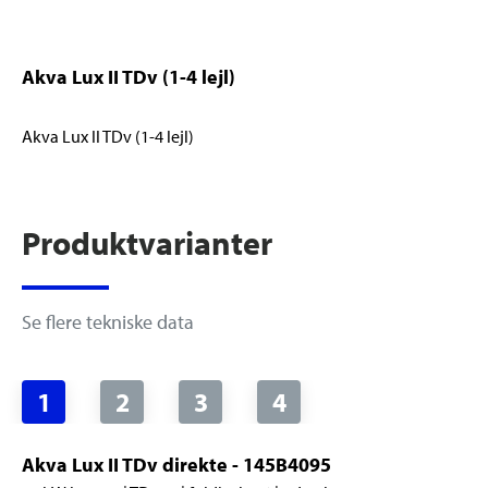
Akva Lux II TDv (1-4 lejl)
Akva Lux II TDv (1-4 lejl)
Produktvarianter
Se flere tekniske data
1
2
3
4
Akva Lux II TDv direkte - 145B4095