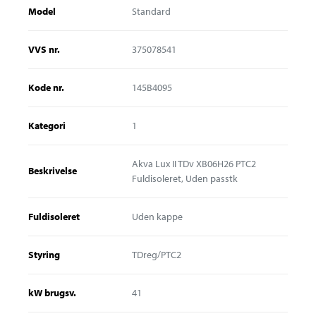
Model
Standard
VVS nr.
375078541
Kode nr.
145B4095
Kategori
1
Akva Lux II TDv XB06H26 PTC2
Beskrivelse
Fuldisoleret, Uden passtk
Fuldisoleret
Uden kappe
Styring
TDreg/PTC2
kW brugsv.
41