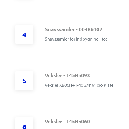
Snavssamler - 004B6102
4
S
navssamler for indbygning i tee
Veksler - 145H5093
5
Veksler XB06H+1-40 3/4' Micro Plate
Veksler - 145H5060
6