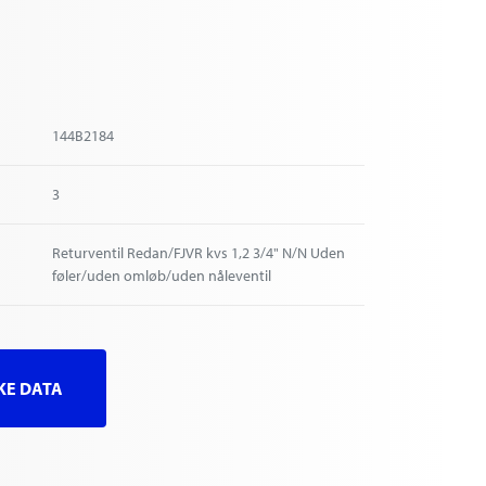
144B2184
3
Returventil Redan/FJVR kvs 1,2 3/4" N/N Uden
føler/uden omløb/uden nåleventil
SKE DATA