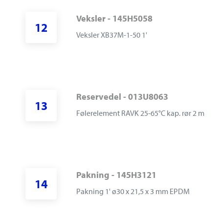
Veksler - 145H5058
12
V
eksler XB37M-1-50 1'
Reservedel - 013U8063
13
F
ølerelement RAVK 25-65°C kap. rør 2 m
Pakning - 145H3121
14
P
akning 1' ø30 x 21,5 x 3 mm EPDM