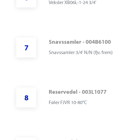
V
eksler XB06L-1-24 3/4'
Snavssamler - 004B6100
7
S
navssamler 3/4' N/N (fjv. frem)
Reservedel - 003L1077
8
F
øler FJVR 10-80°C