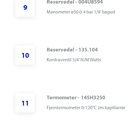
Reservedel - 004U8594
9
M
anometer ø50 0-4 bar 1/4' bagud
Reservedel - 135.104
10
K
ontraventil 5/4' N/M Watts
Termometer - 145H3250
11
F
jerntermometer 0-120°C 2m kapillarrør