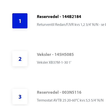
Reservedel - 144B2184
1
R
eturventil Redan/FJVR kvs 1,2 3/4' N/N - se 
Veksler - 145H5085
2
V
eksler XB37M-1-30 1'
Reservedel - 003N5116
3
T
ermostat AVTB 25 20-60°C kvs 5,5 5/4' N/N