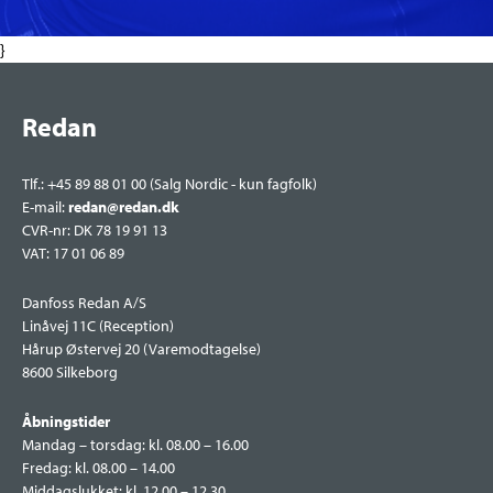
}
Redan
Tlf.: +45 89 88 01 00 (Salg Nordic - kun fagfolk)
E-mail:
redan@redan.dk
CVR-nr: DK 78 19 91 13
VAT: 17 01 06 89
Danfoss Redan A/S
Linåvej 11C (Reception)
Hårup Østervej 20 (Varemodtagelse)
8600 Silkeborg
Åbningstider
Mandag – torsdag: kl. 08.00 – 16.00
Fredag: kl. 08.00 – 14.00
Middagslukket: kl. 12.00 – 12.30