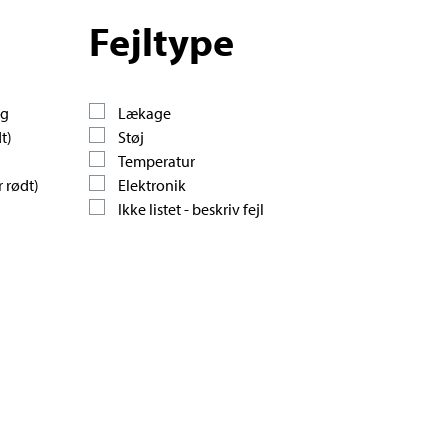
Fejltype
ng
Lækage
t)
Støj
Temperatur
r rødt)
Elektronik
Ikke listet - beskriv fejl