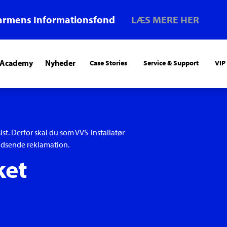
armens Informationsfond
LÆS MERE HER
 Academy
Nyheder
Case Stories
Service & Support
VIP
ist. Derfor skal du som VVS-Installatør
ndsende reklamation.
ket