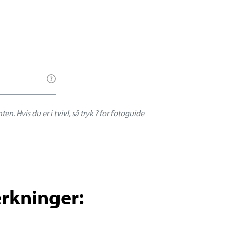
Du skal angive den datostempling, der fremgår af komponenten. Hvis du er i tvivl, så tryk ? for fotoguide
ærkninger: